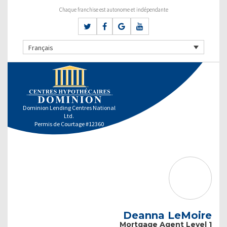
Chaque franchise est autonome et indépendante
Français
Dominion Lending Centres National
Ltd.
Permis de Courtage #12360
Deanna LeMoire
Mortgage Agent Level 1